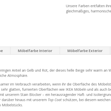
Unsere Farben entfalten ihre
gleichmäßiges, harmonische
be
Möbelfarbe Interior
Möbelfarbe Exterior
eringen Anteil an Gelb und Rot, der dieses helle Beige sehr warm a
tliche Atmosphäre.
rsamer im Verbrauch verarbeiten, wenn ihr die Oberfläche des Möbel
ei sehr glatten, furnierten Oberflächen wie IKEA Möbeln und als auch 
t unserem Stain Blocker – ein herausragender Haft- und Isoliergrund
hr darüber hinaus mit unserem
Top Coat
schützen, bei diesem weichen 
n Möbelstücks.