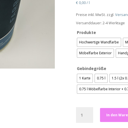
€
0,00
/
l
Preise inkl. MwSt. zzgl.
Versan
Versanddauer:
2-4 Werktage
Produkte
Hochwertige Wandfarbe
M
Möbelfarbe Exterior
Handg
Gebindegröße
1 Karte
0.75 l
1.5 l (2x 0.
0.75 l Möbelfarbe Interior + 0
Biscuit
In den War
Beige
Menge