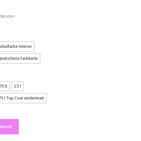
dkosten
öbelfarbe Interior
estrichene Farbkarte
75 l)
2.5 l
.75 l Top Coat seidenmatt
enkorb