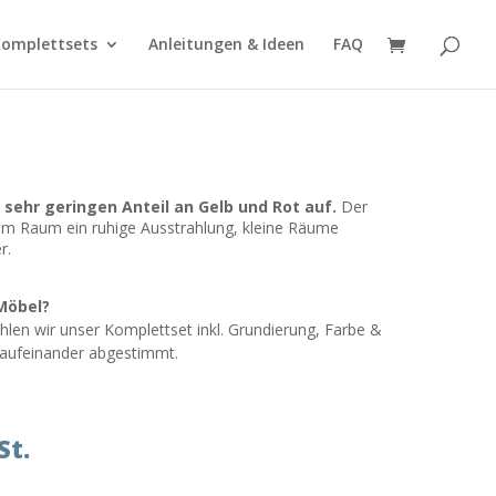
omplettsets
Anleitungen & Ideen
FAQ
n sehr geringen Anteil an Gelb und Rot auf.
Der
em Raum ein ruhige Ausstrahlung, kleine Räume
r.
Möbel?
len wir unser Komplettset inkl. Grundierung, Farbe &
t aufeinander abgestimmt.
St.