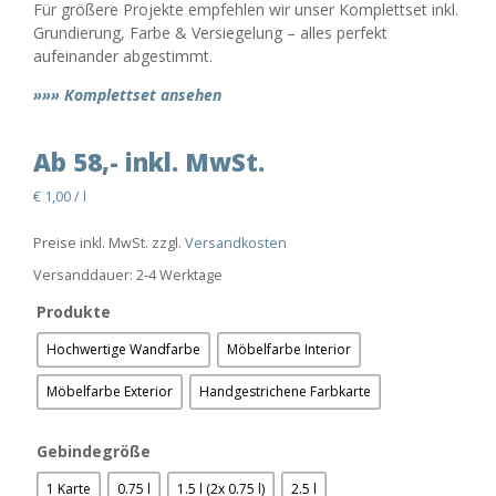
Für größere Projekte empfehlen wir unser Komplettset inkl.
Grundierung, Farbe & Versiegelung – alles perfekt
aufeinander abgestimmt.
»»» Komplettset ansehen
Ab 58,- inkl. MwSt.
€
1,00
/
l
Preise inkl. MwSt. zzgl.
Versandkosten
Versanddauer:
2-4 Werktage
Produkte
Hochwertige Wandfarbe
Möbelfarbe Interior
Möbelfarbe Exterior
Handgestrichene Farbkarte
Gebindegröße
1 Karte
0.75 l
1.5 l (2x 0.75 l)
2.5 l