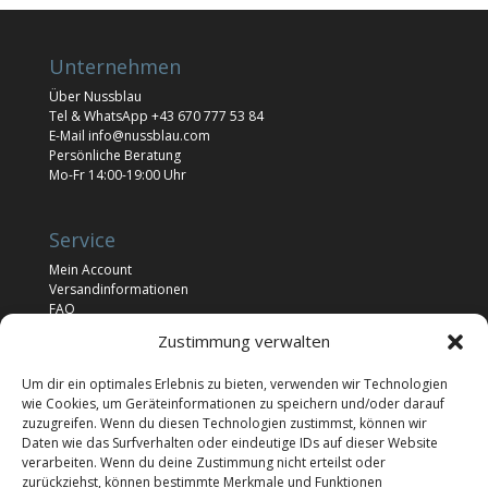
Unternehmen
Über Nussblau
Tel & WhatsApp
+43 670 777 53 84
E-Mail
info@nussblau.com
Persönliche Beratung
Mo-Fr 14:00-19:00 Uhr
Service
Mein Account
Versandinformationen
FAQ
Newsletter
Zustimmung verwalten
Impressum
Um dir ein optimales Erlebnis zu bieten, verwenden wir Technologien
wie Cookies, um Geräteinformationen zu speichern und/oder darauf
Rechtliches
zuzugreifen. Wenn du diesen Technologien zustimmst, können wir
Daten wie das Surfverhalten oder eindeutige IDs auf dieser Website
Allgemeine Geschäftsbedingungen
verarbeiten. Wenn du deine Zustimmung nicht erteilst oder
Widerrufsrecht
zurückziehst, können bestimmte Merkmale und Funktionen
Cookie Richtlinie (EU)