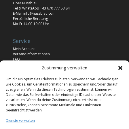
Über Nussblau
Tel & WhatsApp
+43 670 777 53 84
E-Mail
info@nussblau.com
Persönliche Beratung
Mo-Fr 14:00-19:00 Uhr
Service
Mein Account
Versandinformationen
FAQ
Newsletter
Zustimmung verwalten
Impressum
Um dir ein optimales Erlebnis zu bieten, verwenden wir Technologien
wie Cookies, um Geräteinformationen zu speichern und/oder darauf
Rechtliches
zuzugreifen. Wenn du diesen Technologien zustimmst, können wir
Daten wie das Surfverhalten oder eindeutige IDs auf dieser Website
Allgemeine Geschäftsbedingungen
verarbeiten. Wenn du deine Zustimmung nicht erteilst oder
Widerrufsrecht
zurückziehst, können bestimmte Merkmale und Funktionen
Cookie Richtlinie (EU)
beeinträchtigt werden.
Datenschutz
KI-Nutzungsbedingungen
Dienste verwalten