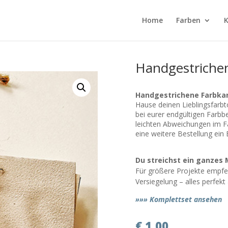
Home
Farben
K
Handgestriche
Handgestrichene Farbka
Hause deinen Lieblingsfarbt
bei eurer endgültigen Farb
leichten Abweichungen im Fa
eine weitere Bestellung ein
Du streichst ein ganzes 
Für größere Projekte empfeh
Versiegelung – alles perfek
»»» Komplettset ansehen
€
1,00