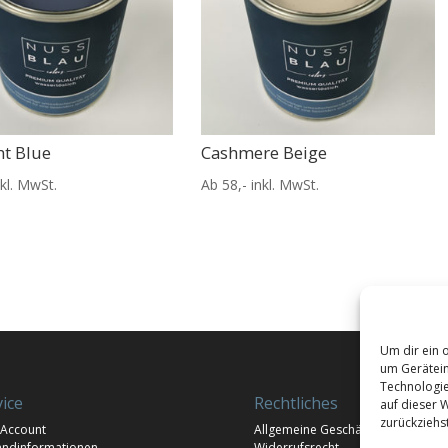
t Blue
Cashmere Beige
nkl. MwSt.
Ab 58,- inkl. MwSt.
Um dir ein 
um Gerätein
Technologie
vice
Rechtliches
auf dieser 
zurückziehs
 Account
Allgemeine Geschäftsbedingunge
andinformationen
Widerrufsrecht