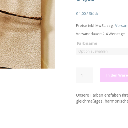
€
1,00
/
Stück
Preise inkl. MwSt. zzgl.
Versan
Versanddauer:
2-4 Werktage
Farbname
Handgestrichene
In den War
Farbkarte
Menge
Unsere Farben entfalten ihre
gleichmäßiges, harmonische