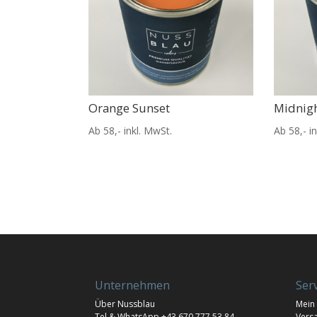
Orange Sunset
Midnigh
Ab 58,- inkl. MwSt.
Ab 58,- i
Unternehmen
Ser
Über Nussblau
Mein
Tel & WhatsApp
+43 670 777 53 84
Vers