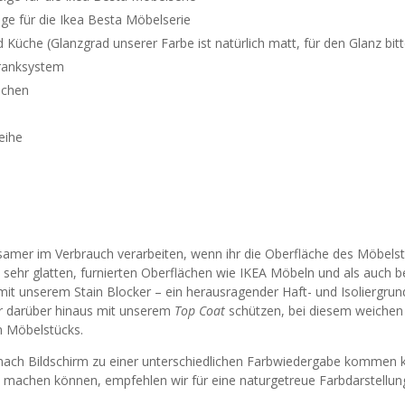
ige für die Ikea Besta Möbelserie
 Küche (Glanzgrad unserer Farbe ist natürlich matt, für den Glanz b
hranksystem
üchen
eihe
rsamer im Verbrauch verarbeiten, wenn ihr die Oberfläche des Möbel
ei sehr glatten, furnierten Oberflächen wie IKEA Möbeln und als auch 
t unserem Stain Blocker – ein herausragender Haft- und Isoliergrund
hr darüber hinaus mit unserem
Top Coat
schützen, bei diesem weichen 
n Möbelstücks.
e nach Bildschirm zu einer unterschiedlichen Farbwiedergabe kommen k
k machen können, empfehlen wir für eine naturgetreue Farbdarstellu