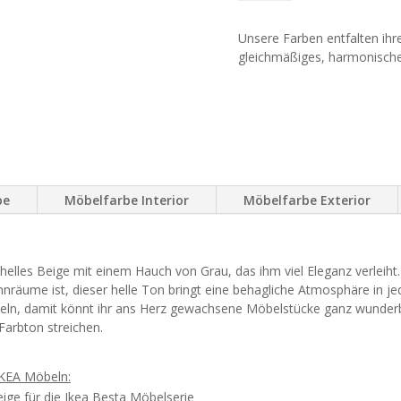
Unsere Farben entfalten ihre
gleichmäßiges, harmonische
be
Möbelfarbe Interior
Möbelfarbe Exterior
elles Beige mit einem Hauch von Grau, das ihm viel Eleganz verleiht
nräume ist, dieser helle Ton bringt eine behagliche Atmosphäre in j
beln, damit könnt ihr ans Herz gewachsene Möbelstücke ganz wunder
Farbton streichen.
IKEA Möbeln:
ige für die Ikea Besta Möbelserie