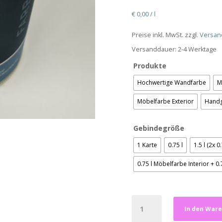
€
0,00
/
l
Preise inkl. MwSt. zzgl.
Versan
Versanddauer:
2-4 Werktage
Produkte
Hochwertige Wandfarbe
M
Möbelfarbe Exterior
Handg
Gebindegröße
1 Karte
0.75 l
1.5 l (2x 0.
0.75 l Möbelfarbe Interior + 0
Sandy
In den War
Beige
Menge