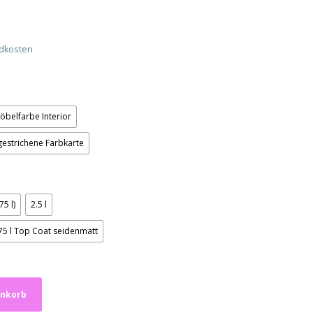
dkosten
öbelfarbe Interior
estrichene Farbkarte
75 l)
2.5 l
.75 l Top Coat seidenmatt
enkorb