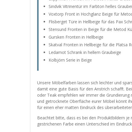
Sindvik Vitrinentür im Farbton helles Graube
Voxtorp Front in Hochglanz Beige für Metod
Flisberget Türe in Hellbeige für das Pax Sc
Stensund Fronten in Beige für die Metod K
Gursken Fronten in Hellbeige
Skatval Fronten in Hellbeige für die Platsa R
Ledamot Schrank in hellem Graubeige
Kolbjörn Serie in Beige
Unsere Möbelfarben lassen sich leichter und spa
damit eine gute Basis für den Anstrich schafft. B
oder Teak empfehlen wir immer die Grundierung mi
und getrocknete Oberfläche eurer Möbel könnt i
für einen eher matten Eindruck des überarbeitete
Beachtet bitte, dass es bei den Produktbildern j
gestrichenen Farbe einen Unterschied im Eindruc