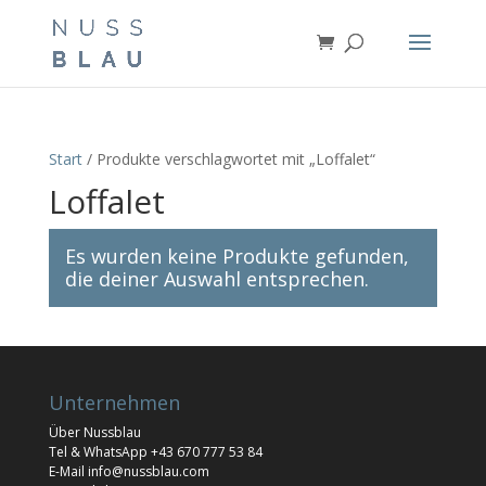
Start
/ Produkte verschlagwortet mit „Loffalet“
Loffalet
Es wurden keine Produkte gefunden,
die deiner Auswahl entsprechen.
Unternehmen
Über Nussblau
Tel & WhatsApp
+43 670 777 53 84
E-Mail
info@nussblau.com