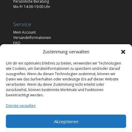
Persönliche Beratung
Mo-Fr 14:00-19:00 Uhr
Service
Mein Account
Versandinformationen
FAQ
Newsletter
Zustimmung verwalten
Impressum
Um dir ein optimales Erlebnis zu bieten, verwenden wir Technologien
wie Cookies, um Geräteinformationen zu speichern und/oder darauf
Rechtliches
zuzugreifen. Wenn du diesen Technologien zustimmst, können wir
Daten wie das Surfverhalten oder eindeutige IDs auf dieser Website
Allgemeine Geschäftsbedingungen
verarbeiten. Wenn du deine Zustimmung nicht erteilst oder
Widerrufsrecht
zurückziehst, können bestimmte Merkmale und Funktionen
Cookie Richtlinie (EU)
beeinträchtigt werden.
Datenschutz
KI-Nutzungsbedingungen
Dienste verwalten
Widerruf
Akzeptieren
Vertrag widerrufen