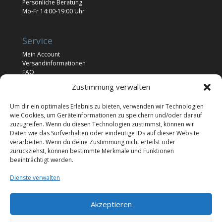
Persönliche Beratung
Mo-Fr 14:00-19:00 Uhr
Service
Mein Account
Versandinformationen
FAQ
Newsletter
Zustimmung verwalten
Impressum
Um dir ein optimales Erlebnis zu bieten, verwenden wir Technologien
wie Cookies, um Geräteinformationen zu speichern und/oder darauf
Rechtliches
zuzugreifen. Wenn du diesen Technologien zustimmst, können wir
Daten wie das Surfverhalten oder eindeutige IDs auf dieser Website
Allgemeine Geschäftsbedingungen
verarbeiten. Wenn du deine Zustimmung nicht erteilst oder
Widerrufsrecht
zurückziehst, können bestimmte Merkmale und Funktionen
Cookie Richtlinie (EU)
beeinträchtigt werden.
Datenschutz
KI-Nutzungsbedingungen
Dienste verwalten
Widerruf
Akzeptieren
Vertrag widerrufen