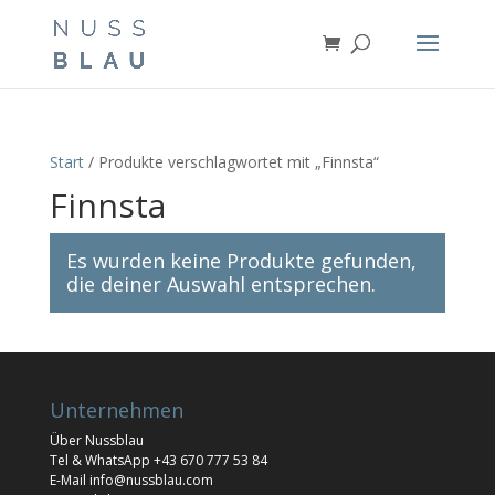
Start
/ Produkte verschlagwortet mit „Finnsta“
Finnsta
Es wurden keine Produkte gefunden,
die deiner Auswahl entsprechen.
Unternehmen
Über Nussblau
Tel & WhatsApp
+43 670 777 53 84
E-Mail
info@nussblau.com